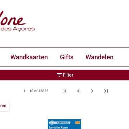
Wandkaarten
Gifts
Wandelen
filter_list
Filter
1 – 10 of 12832
ren