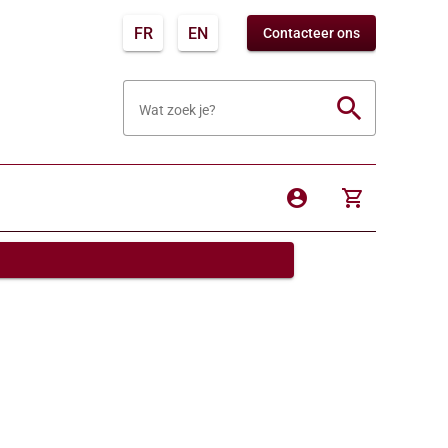
FR
EN
Contacteer ons
search
Wat zoek je?
account_circle
shopping_cart