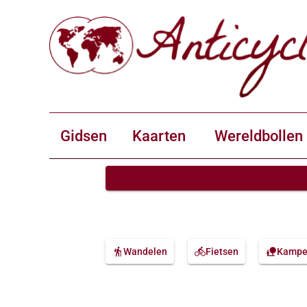
Gidsen
Kaarten
Wereldbollen
hiking
Wandelen
directions_bike
Fietsen
nature_people
Kampe