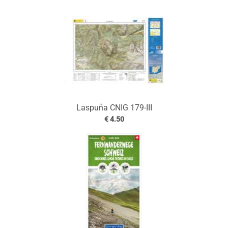
Laspuña CNIG 179-III
€ 4.50