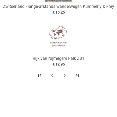
Zwitserland - lange-afstands wandelwegen Kümmerly & Frey
€ 15.25
Rijk van Nijmegem Falk Z01
€ 12.95
first_page
chevron_left
chevron_right
last_page