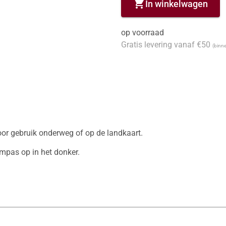
shopping_cart
In winkelwagen
op voorraad
Gratis levering vanaf €50
(binne
r gebruik onderweg of op de landkaart. 

mpas op in het donker. 
