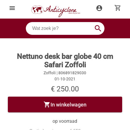
shopping_cart
menu
account_circle
search
Nettuno desk bar globe 40 cm
Safari Zoffoli
Zoffoli |
806891829030
01-10-2021
€ 250.00
shopping_cart
In winkelwagen
op voorraad