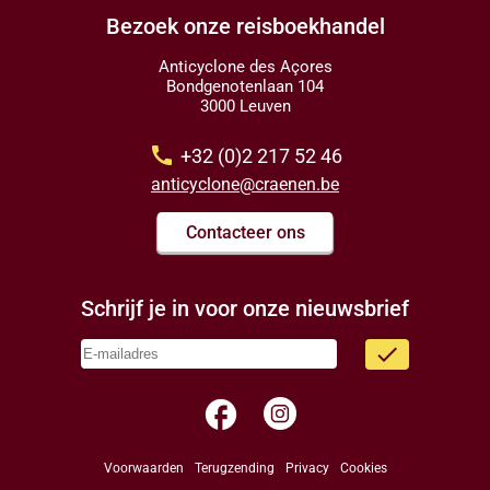
Bezoek onze reisboekhandel
Anticyclone des Açores
Bondgenotenlaan 104
3000 Leuven
call
+32 (0)2 217 52 46
anticyclone@craenen.be
Contacteer ons
Schrijf je in voor onze nieuwsbrief
done
facebook
Voorwaarden
Terugzending
Privacy
Cookies