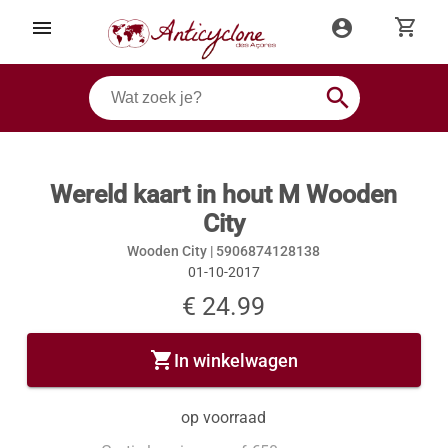
shopping_cart
menu
account_circle
search
Wereld kaart in hout M Wooden
City
Wooden City |
5906874128138
01-10-2017
€ 24.99
shopping_cart
In winkelwagen
op voorraad