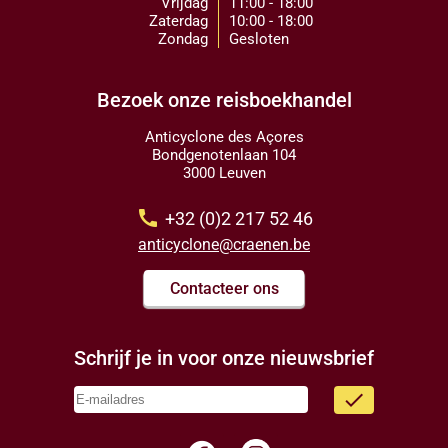
Vrijdag
11:00 - 18:00
Zaterdag
10:00 - 18:00
Zondag
Gesloten
Bezoek onze reisboekhandel
Anticyclone des Açores
Bondgenotenlaan 104
3000 Leuven
call
+32 (0)2 217 52 46
anticyclone@craenen.be
Contacteer ons
Schrijf je in voor onze nieuwsbrief
done