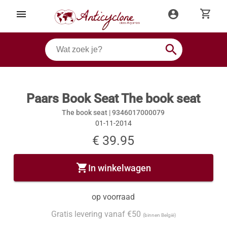
shopping_cart
menu
account_circle
search
Paars Book Seat The book seat
The book seat |
9346017000079
01-11-2014
€ 39.95
shopping_cart
In winkelwagen
op voorraad
Gratis levering vanaf €50
(binnen België)