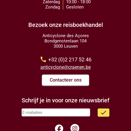
Zaterdag
10:00 - 18:00
Zondag
Gesloten
Bezoek onze reisboekhandel
Anticyclone des Açores
Bondgenotenlaan 104
3000 Leuven
call
+32 (0)2 217 52 46
anticyclone@craenen.be
Contacteer ons
Schrijf je in voor onze nieuwsbrief
done
facebook