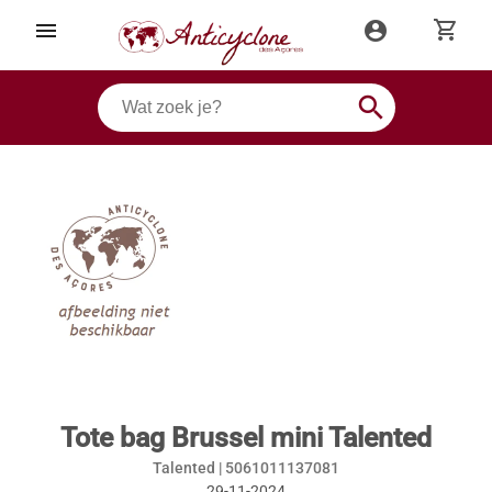
shopping_cart
menu
account_circle
search
Tote bag Brussel mini Talented
Talented |
5061011137081
29-11-2024