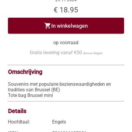
€ 18.95
shopping_cart
In winkelwagen
op voorraad
Gratis levering vanaf €50
(binnen België)
Omschrijving
Souvenirs met populaire bezienswaardigheden en 
tradities van Brussel (BE)

Tote bag Brussel mini
Details
Hoofdtaal:
Engels