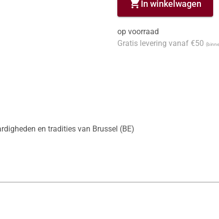
shopping_cart
In winkelwagen
op voorraad
Gratis levering vanaf €50
(binne
digheden en tradities van Brussel (BE)
