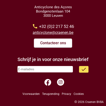
Anticyclone des Açores
Bondgenotenlaan 104
3000 Leuven
call
+32 (0)2 217 52 46
anticyclone@craenen.be
Contacteer ons
Schrijf je in voor onze nieuwsbrief
done
facebook
Voorwaarden
Terugzending
Privacy
Cookies
copyright
2026 Craenen BVBA