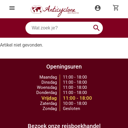
shopping_cart
menu
account_circle
search
Artikel niet gevonden.
Openingsuren
Maandag
11:00 - 18:00
Dinsdag
11:00 - 18:00
Woensdag
11:00 - 18:00
Donderdag
11:00 - 18:00
Vrijdag
11:00 - 18:00
Zaterdag
10:00 - 18:00
Zondag
Gesloten
Bezoek onze reisboekhandel