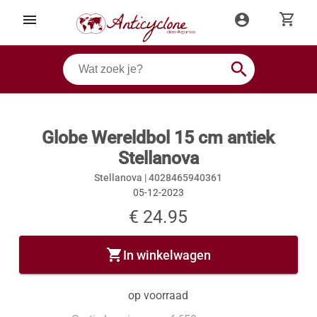
shopping_cart
menu
account_circle
search
Globe Wereldbol 15 cm antiek
Stellanova
Stellanova |
4028465940361
05-12-2023
€ 24.95
shopping_cart
In winkelwagen
op voorraad