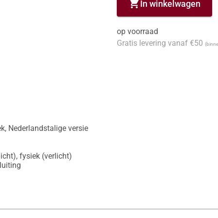
shopping_cart
In winkelwagen
op voorraad
Gratis levering vanaf €50
(binne
k, Nederlandstalige versie

cht), fysiek (verlicht)

luiting