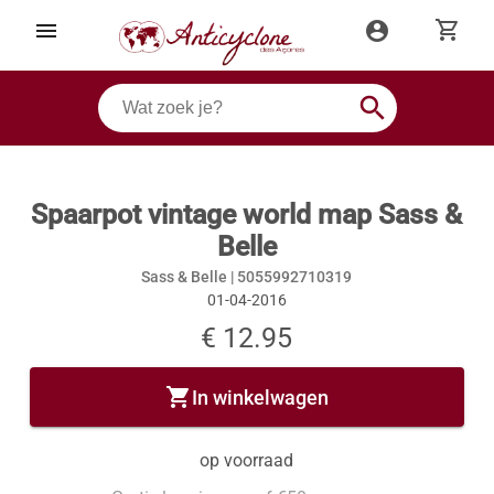
shopping_cart
menu
account_circle
search
Spaarpot vintage world map Sass &
Belle
Sass & Belle |
5055992710319
01-04-2016
€ 12.95
shopping_cart
In winkelwagen
op voorraad