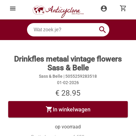
shopping_cart
menu
account_circle
search
Drinkfles metaal vintage flowers
Sass & Belle
Sass & Belle |
5055259283518
01-02-2026
€ 28.95
shopping_cart
In winkelwagen
op voorraad