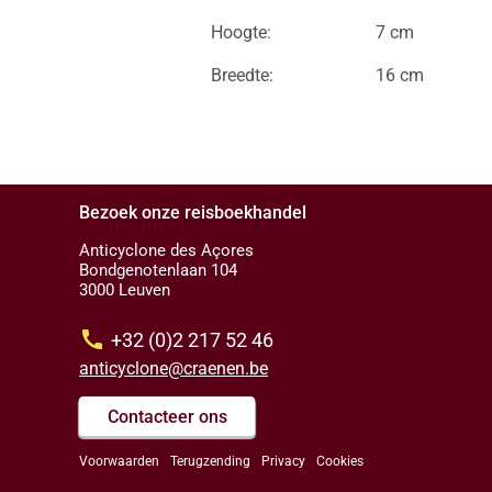
Hoogte:
7 cm
Breedte:
16 cm
Bezoek onze reisboekhandel
Anticyclone des Açores
Bondgenotenlaan 104
3000 Leuven
call
+32 (0)2 217 52 46
anticyclone@craenen.be
Contacteer ons
Voorwaarden
Terugzending
Privacy
Cookies