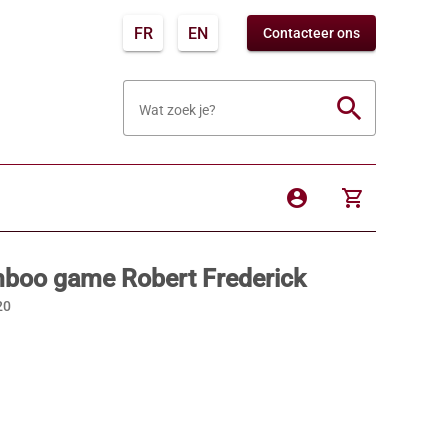
FR
EN
Contacteer ons
search
Wat zoek je?
account_circle
shopping_cart
boo game Robert Frederick
20