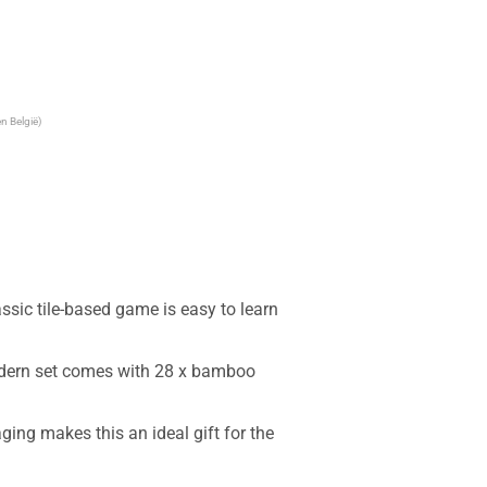
n België)
c tile-based game is easy to learn 
odern set comes with 28 x bamboo 
g makes this an ideal gift for the 