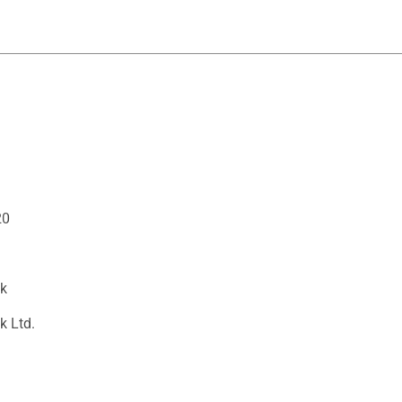
20
ck
k Ltd.