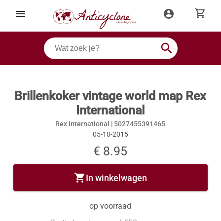
shopping_cart
menu
account_circle
search
Brillenkoker vintage world map Rex
International
Rex International |
5027455391465
05-10-2015
€ 8.95
shopping_cart
In winkelwagen
op voorraad