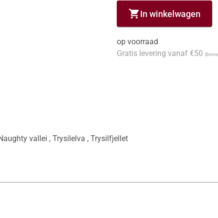
shopping_cart
In winkelwagen
op voorraad
Gratis levering vanaf €50
(binne
ughty vallei , Trysilelva , Trysilfjellet