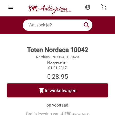
shopping_cart
menu
account_circle
search
Toten Nordeca 10042
Nordeca |
7071940100429
Norge-serien
01-01-2017
€ 28.95
shopping_cart
In winkelwagen
op voorraad
Gratis levering vanaf €50
(binnen België)