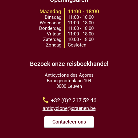
Maandag
11:00 - 18:00
Dinsdag
11:00 - 18:00
Woensdag
11:00 - 18:00
Donderdag
11:00 - 18:00
Vrijdag
11:00 - 18:00
Zaterdag
10:00 - 18:00
Zondag
Gesloten
Bezoek onze reisboekhandel
Anticyclone des Açores
Bondgenotenlaan 104
3000 Leuven
call
+32 (0)2 217 52 46
anticyclone@craenen.be
Contacteer ons