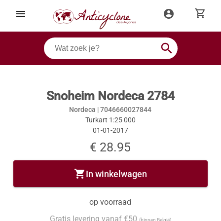
shopping_cart
menu
account_circle
search
Snoheim Nordeca 2784
Nordeca |
7046660027844
Turkart 1:25 000
01-01-2017
€ 28.95
shopping_cart
In winkelwagen
op voorraad
Gratis levering vanaf €50
(binnen België)