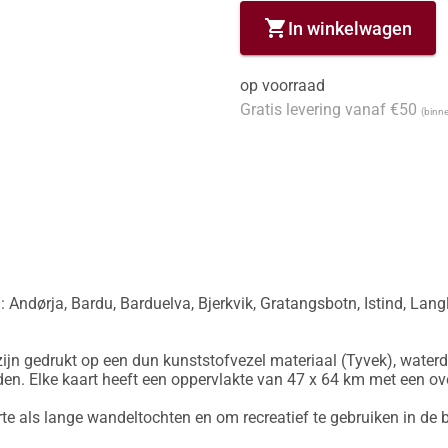
shopping_cart
In winkelwagen
op voorraad
Gratis levering vanaf €50
(binne
ndørja, Bardu, Barduelva, Bjerkvik, Gratangsbotn, Istind, Langl
ijn gedrukt op een dun kunststofvezel materiaal (Tyvek), waterd
en. Elke kaart heeft een oppervlakte van 47 x 64 km met een ov
rte als lange wandeltochten en om recreatief te gebruiken in de b