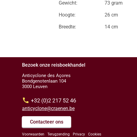
Gewicht:
73 gram
Hoogte:
26 cm
Breedte:
14 cm
Bezoek onze reisboekhandel
Anticyclone des Açores
Bondgenotenlaan 104
3000 Leuven
call
+32 (0)2 217 52 46
anticyclone@craenen.be
Contacteer ons
Voorwaarden
Terugzending
Privacy
Cookies