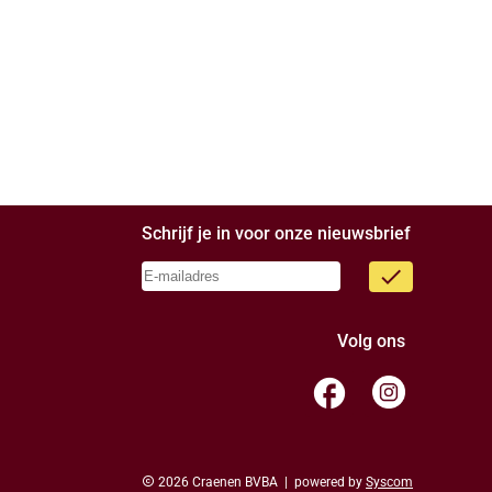
Schrijf je in voor onze nieuwsbrief
done
Volg ons
facebook
copyright
2026 Craenen BVBA | powered by
Syscom