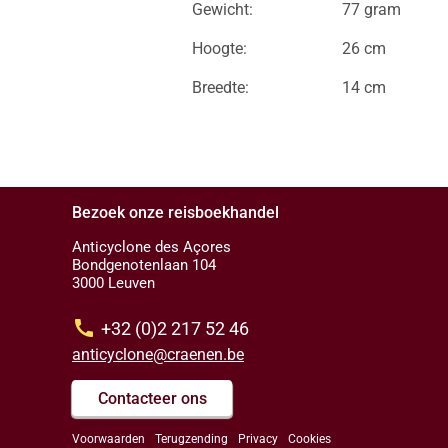
Gewicht:
77 gram
Hoogte:
26 cm
Breedte:
14 cm
Bezoek onze reisboekhandel
Anticyclone des Açores
Bondgenotenlaan 104
3000 Leuven
call
+32 (0)2 217 52 46
anticyclone@craenen.be
Contacteer ons
Voorwaarden
Terugzending
Privacy
Cookies