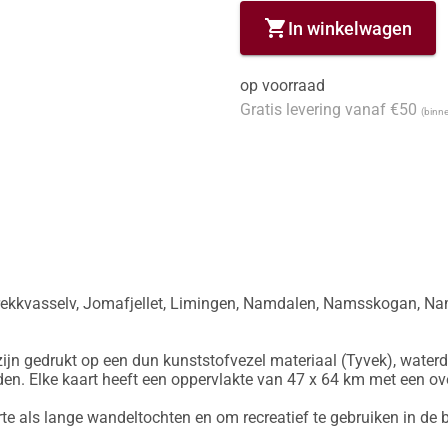
shopping_cart
In winkelwagen
op voorraad
Gratis levering vanaf €50
(binne
ekkvasselv, Jomafjellet, Limingen, Namdalen, Namsskogan, Namsva
ijn gedrukt op een dun kunststofvezel materiaal (Tyvek), waterd
en. Elke kaart heeft een oppervlakte van 47 x 64 km met een ov
rte als lange wandeltochten en om recreatief te gebruiken in de b