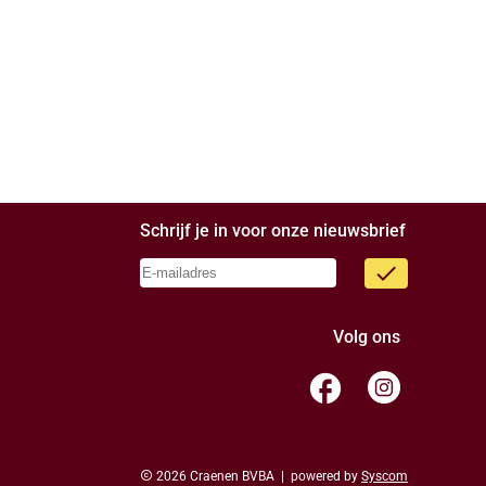
Schrijf je in voor onze nieuwsbrief
done
Volg ons
facebook
copyright
2026 Craenen BVBA | powered by
Syscom