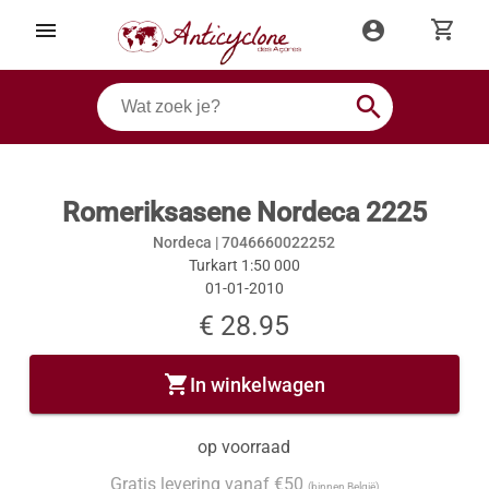
shopping_cart
menu
account_circle
search
Romeriksasene Nordeca 2225
Nordeca |
7046660022252
Turkart 1:50 000
01-01-2010
€ 28.95
shopping_cart
In winkelwagen
op voorraad
Gratis levering vanaf €50
(binnen België)