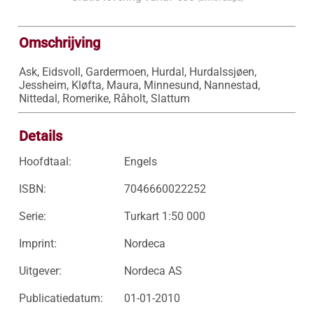
Omschrijving
Ask, Eidsvoll, Gardermoen, Hurdal, Hurdalssjøen, 
Jessheim, Kløfta, Maura, Minnesund, Nannestad, 
Nittedal, Romerike, Råholt, Slattum
Details
Hoofdtaal:
Engels
ISBN:
7046660022252
Serie:
Turkart 1:50 000
Imprint:
Nordeca
Uitgever:
Nordeca AS
Publicatiedatum:
01-01-2010