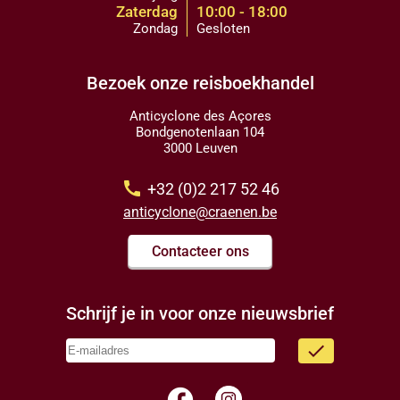
Zaterdag
10:00 - 18:00
Zondag
Gesloten
Bezoek onze reisboekhandel
Anticyclone des Açores
Bondgenotenlaan 104
3000 Leuven
call
+32 (0)2 217 52 46
anticyclone@craenen.be
Contacteer ons
Schrijf je in voor onze nieuwsbrief
done