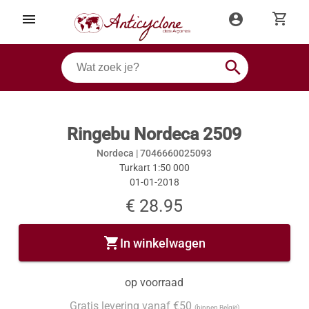
shopping_cart
menu
account_circle
search
Ringebu Nordeca 2509
Nordeca |
7046660025093
Turkart 1:50 000
01-01-2018
€ 28.95
shopping_cart
In winkelwagen
op voorraad
Gratis levering vanaf €50
(binnen België)