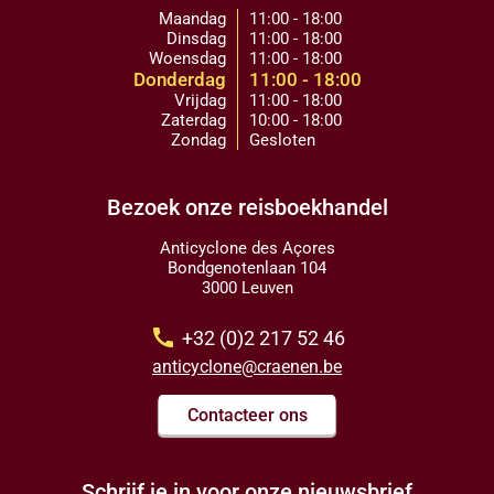
Maandag
11:00 - 18:00
Dinsdag
11:00 - 18:00
Woensdag
11:00 - 18:00
Donderdag
11:00 - 18:00
Vrijdag
11:00 - 18:00
Zaterdag
10:00 - 18:00
Zondag
Gesloten
Bezoek onze reisboekhandel
Anticyclone des Açores
Bondgenotenlaan 104
3000 Leuven
call
+32 (0)2 217 52 46
anticyclone@craenen.be
Contacteer ons
Schrijf je in voor onze nieuwsbrief