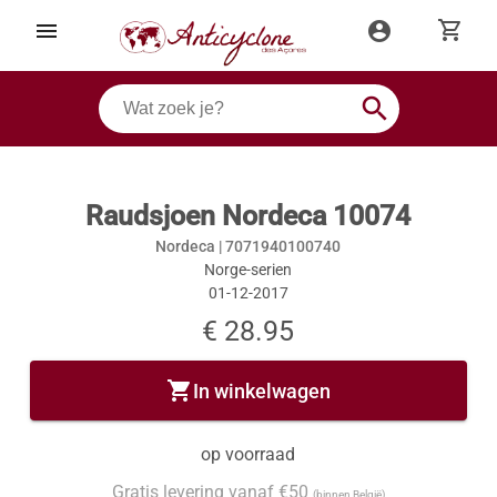
shopping_cart
menu
account_circle
search
Raudsjoen Nordeca 10074
Nordeca |
7071940100740
Norge-serien
01-12-2017
€ 28.95
shopping_cart
In winkelwagen
op voorraad
Gratis levering vanaf €50
(binnen België)