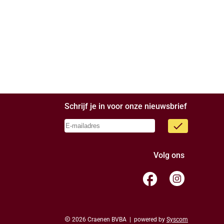
Schrijf je in voor onze nieuwsbrief
done
Volg ons
facebook
copyright
2026 Craenen BVBA | powered by
Syscom