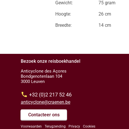
Gewicht:
75 gram
Hoogte:
26 cm
Breedte:
14 cm
Bezoek onze reisboekhandel
Anticyclone des Açores
Bondgenotenlaan 104
3000 Leuven
call
+32 (0)2 217 52 46
anticyclone@craenen.be
Contacteer ons
Voorwaarden
Terugzending
Privacy
Cookies