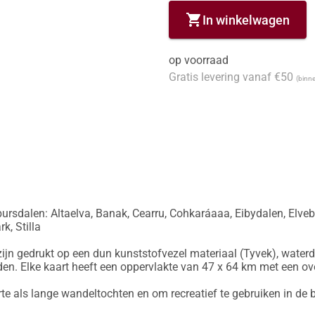
shopping_cart
In winkelwagen
op voorraad
Gratis levering vanaf €50
(binne
rsdalen: Altaelva, Banak, Cearru, Cohkaráaaa, Eibydalen, Elveb
, Stilla

ijn gedrukt op een dun kunststofvezel materiaal (Tyvek), waterd
en. Elke kaart heeft een oppervlakte van 47 x 64 km met een ov
rte als lange wandeltochten en om recreatief te gebruiken in de b