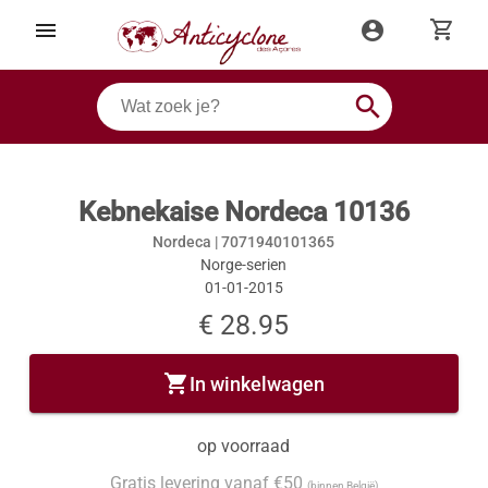
shopping_cart
menu
account_circle
search
Kebnekaise Nordeca 10136
Nordeca |
7071940101365
Norge-serien
01-01-2015
€ 28.95
shopping_cart
In winkelwagen
op voorraad
Gratis levering vanaf €50
(binnen België)