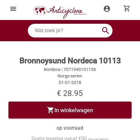
shopping_cart
menu
account_circle
search
Bronnoysund Nordeca 10113
Nordeca |
7071940101136
Norge-serien
01-01-2018
€ 28.95
shopping_cart
In winkelwagen
op voorraad
Gratis levering vanaf €50
(binnen België)