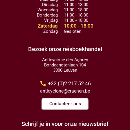
Dinsdag
11:00 - 18:00
Woensdag
11:00 - 18:00
Donderdag
11:00 - 18:00
Vrijdag
11:00 - 18:00
Zaterdag
10:00 - 18:00
Zondag
Gesloten
Bezoek onze reisboekhandel
Anticyclone des Açores
Bondgenotenlaan 104
3000 Leuven
call
+32 (0)2 217 52 46
anticyclone@craenen.be
Contacteer ons
Schrijf je in voor onze nieuwsbrief