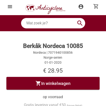
shopping_cart
menu
account_circle
search
Berkåk Nordeca 10085
Nordeca |
7071940100856
Norge-serien
01-01-2020
€ 28.95
shopping_cart
In winkelwagen
op voorraad
Gratis levering vanaf €50
(binnen België)