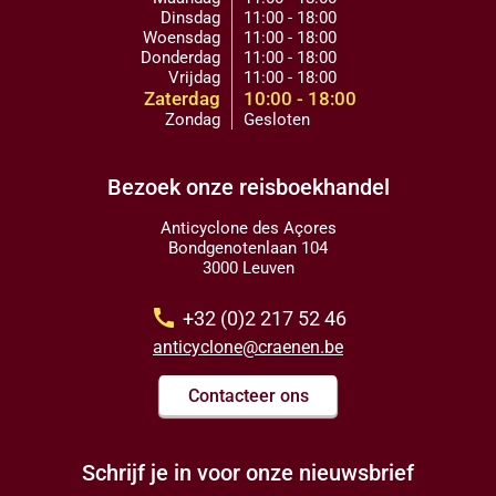
Dinsdag
11:00 - 18:00
Woensdag
11:00 - 18:00
Donderdag
11:00 - 18:00
Vrijdag
11:00 - 18:00
Zaterdag
10:00 - 18:00
Zondag
Gesloten
Bezoek onze reisboekhandel
Anticyclone des Açores
Bondgenotenlaan 104
3000 Leuven
call
+32 (0)2 217 52 46
anticyclone@craenen.be
Contacteer ons
Schrijf je in voor onze nieuwsbrief