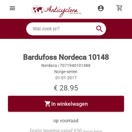
shopping_cart
menu
account_circle
search
Bardufoss Nordeca 10148
Nordeca |
7071940101488
Norge-serien
01-01-2017
€ 28.95
shopping_cart
In winkelwagen
op voorraad
Gratis levering vanaf €50
(binnen België)