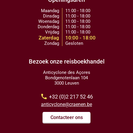
Maandag
11:00 - 18:00
Dinsdag
11:00 - 18:00
Woensdag
11:00 - 18:00
Donderdag
11:00 - 18:00
Vrijdag
11:00 - 18:00
Zaterdag
10:00 - 18:00
Zondag
Gesloten
Bezoek onze reisboekhandel
Anticyclone des Açores
Bondgenotenlaan 104
3000 Leuven
call
+32 (0)2 217 52 46
anticyclone@craenen.be
Contacteer ons