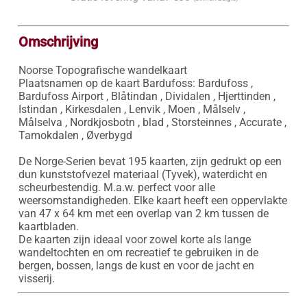
Omschrijving
Noorse Topografische wandelkaart

Plaatsnamen op de kaart Bardufoss: Bardufoss , 
Bardufoss Airport , Blåtindan , Dividalen , Hjerttinden , 
Istindan , Kirkesdalen , Lenvik , Moen , Målselv , 
Målselva , Nordkjosbotn , blad , Storsteinnes , Accurate , 
Tamokdalen , Øverbygd

De Norge-Serien bevat 195 kaarten, zijn gedrukt op een 
dun kunststofvezel materiaal (Tyvek), waterdicht en 
scheurbestendig. M.a.w. perfect voor alle 
weersomstandigheden. Elke kaart heeft een oppervlakte 
van 47 x 64 km met een overlap van 2 km tussen de 
kaartbladen.

De kaarten zijn ideaal voor zowel korte als lange 
wandeltochten en om recreatief te gebruiken in de 
bergen, bossen, langs de kust en voor de jacht en 
visserij.