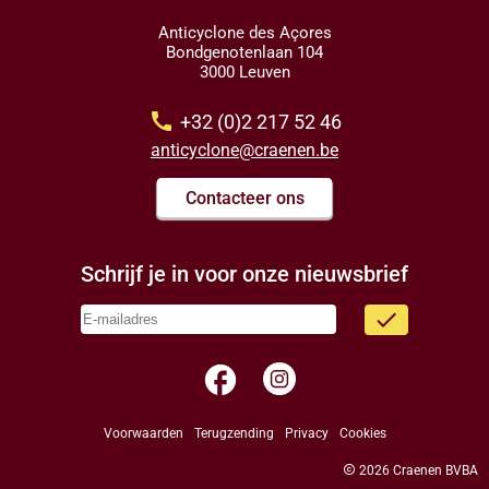
Anticyclone des Açores
Bondgenotenlaan 104
3000 Leuven
call
+32 (0)2 217 52 46
anticyclone@craenen.be
Contacteer ons
Schrijf je in voor onze nieuwsbrief
done
facebook
Voorwaarden
Terugzending
Privacy
Cookies
copyright
2026 Craenen BVBA