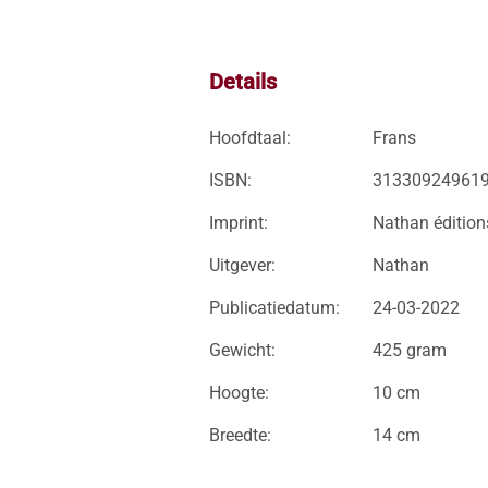
Details
Hoofdtaal:
Frans
ISBN:
31330924961
Imprint:
Nathan édition
Uitgever:
Nathan
Publicatiedatum:
24-03-2022
Gewicht:
425 gram
Hoogte:
10 cm
Breedte:
14 cm