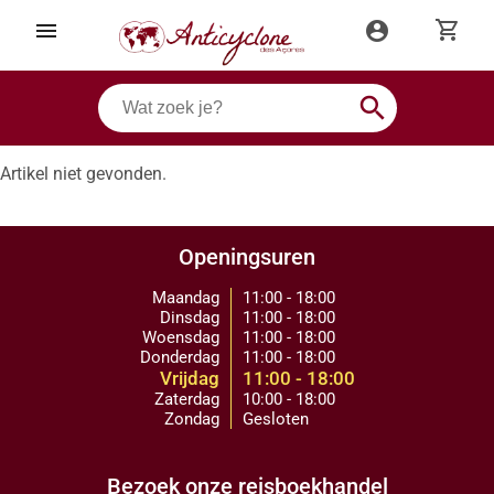
shopping_cart
menu
account_circle
search
Artikel niet gevonden.
Openingsuren
Maandag
11:00 - 18:00
Dinsdag
11:00 - 18:00
Woensdag
11:00 - 18:00
Donderdag
11:00 - 18:00
Vrijdag
11:00 - 18:00
Zaterdag
10:00 - 18:00
Zondag
Gesloten
Bezoek onze reisboekhandel