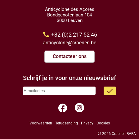
Anticyclone des Açores
Bondgenotenlaan 104
3000 Leuven
call
+32 (0)2 217 52 46
anticyclone@craenen.be
Contacteer ons
Schrijf je in voor onze nieuwsbrief
done
facebook
Voorwaarden
Terugzending
Privacy
Cookies
copyright
2026 Craenen BVBA