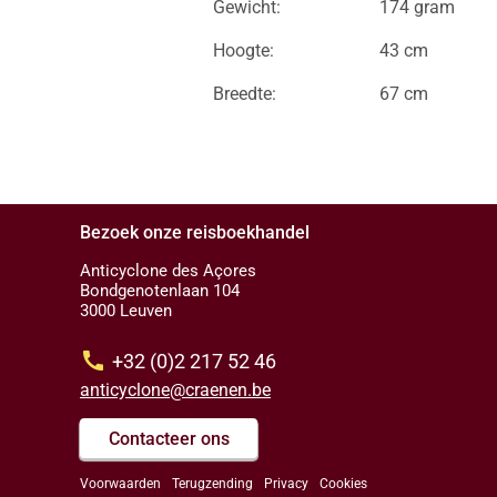
Gewicht:
174 gram
Hoogte:
43 cm
Breedte:
67 cm
Bezoek onze reisboekhandel
Anticyclone des Açores
Bondgenotenlaan 104
3000 Leuven
call
+32 (0)2 217 52 46
anticyclone@craenen.be
Contacteer ons
Voorwaarden
Terugzending
Privacy
Cookies