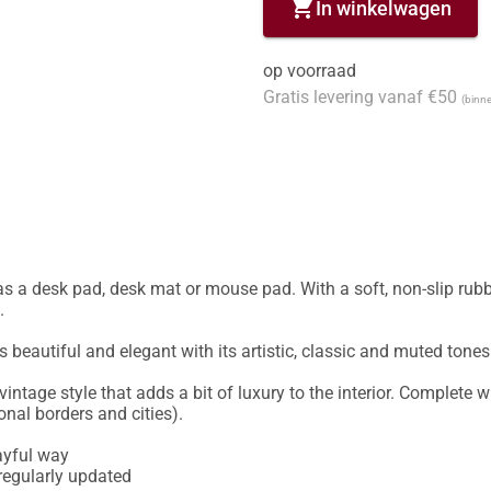
shopping_cart
In winkelwagen
op voorraad
Gratis levering vanaf €50
(binne
s a desk pad, desk mat or mouse pad. With a soft, non-slip rubb


beautiful and elegant with its artistic, classic and muted tones.
ntage style that adds a bit of luxury to the interior. Complete wit
nal borders and cities).

ayful way

egularly updated
