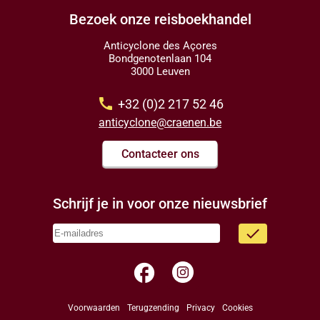
Bezoek onze reisboekhandel
Anticyclone des Açores
Bondgenotenlaan 104
3000 Leuven
call
+32 (0)2 217 52 46
anticyclone@craenen.be
Contacteer ons
Schrijf je in voor onze nieuwsbrief
done
facebook
Voorwaarden
Terugzending
Privacy
Cookies