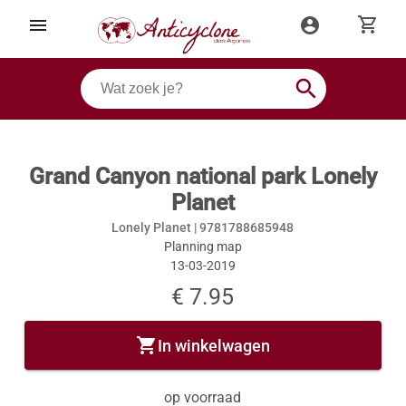
shopping_cart
menu
account_circle
search
Grand Canyon national park Lonely
Planet
Lonely Planet |
9781788685948
Planning map
13-03-2019
€ 7.95
shopping_cart
In winkelwagen
op voorraad