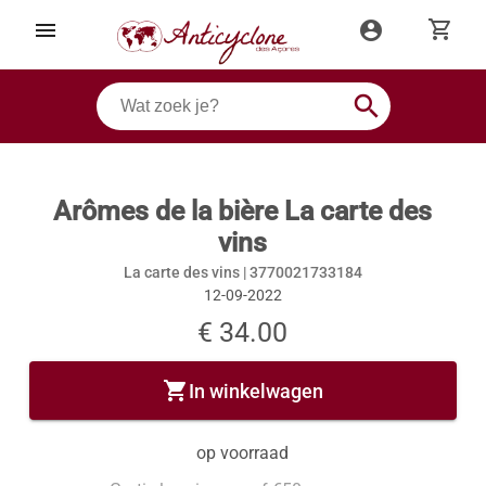
shopping_cart
menu
account_circle
search
Arômes de la bière La carte des
vins
La carte des vins |
3770021733184
12-09-2022
€ 34.00
shopping_cart
In winkelwagen
op voorraad