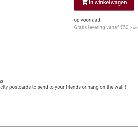
shopping_cart
In winkelwagen
op voorraad
Gratis levering vanaf €50
(binne
s

ity postcards to send to your friends or hang on the wall !
