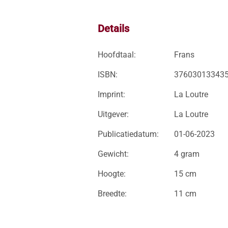
Details
Hoofdtaal:
Frans
ISBN:
37603013343
Imprint:
La Loutre
Uitgever:
La Loutre
Publicatiedatum:
01-06-2023
Gewicht:
4 gram
Hoogte:
15 cm
Breedte:
11 cm