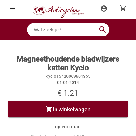
shopping_cart
menu
account_circle
search
Magneethoudende bladwijzers
katten Kycio
Kycio |
5420069601355
01-01-2014
€ 1.21
shopping_cart
In winkelwagen
op voorraad