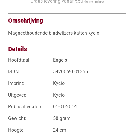
Gratis levering vanaf €50
(binnen België)
Omschrijving
Magneethoudende bladwijzers katten kycio
Details
Hoofdtaal:
Engels
ISBN:
5420069601355
Imprint:
Kycio
Uitgever:
Kycio
Publicatiedatum:
01-01-2014
Gewicht:
58 gram
Hoogte:
24 cm