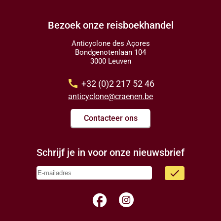
Bezoek onze reisboekhandel
Anticyclone des Açores
Bondgenotenlaan 104
3000 Leuven
call
+32 (0)2 217 52 46
anticyclone@craenen.be
Contacteer ons
Schrijf je in voor onze nieuwsbrief
done
facebook