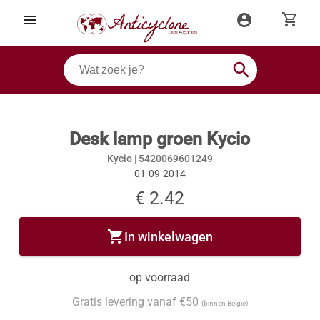
shopping_cart
menu
account_circle
search
Desk lamp groen Kycio
Kycio |
5420069601249
01-09-2014
€ 2.42
shopping_cart
In winkelwagen
op voorraad
Gratis levering vanaf €50
(binnen België)