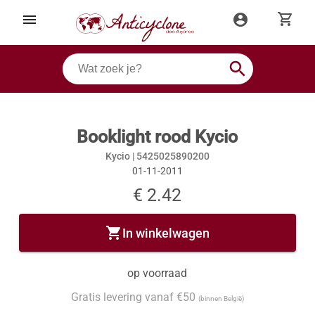
shopping_cart
menu
account_circle
search
Booklight rood Kycio
Kycio |
5425025890200
01-11-2011
€ 2.42
shopping_cart
In winkelwagen
op voorraad
Gratis levering vanaf €50
(binnen België)