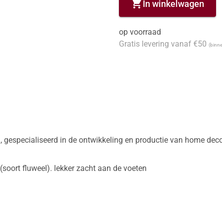
shopping_cart
In winkelwagen
op voorraad
Gratis levering vanaf €50
(binne
 gespecialiseerd in de ontwikkeling en productie van home deco co
soort fluweel). lekker zacht aan de voeten
