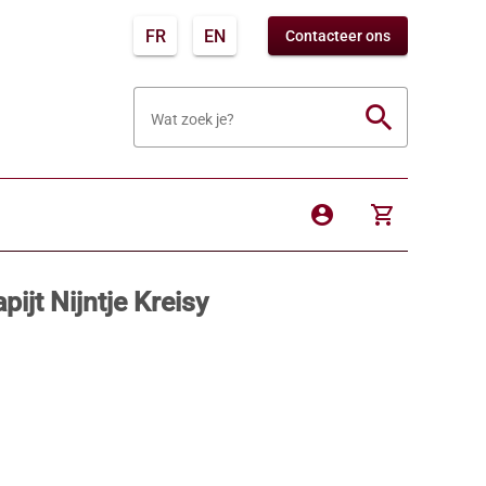
FR
EN
Contacteer ons
search
Wat zoek je?
account_circle
shopping_cart
pijt Nijntje Kreisy