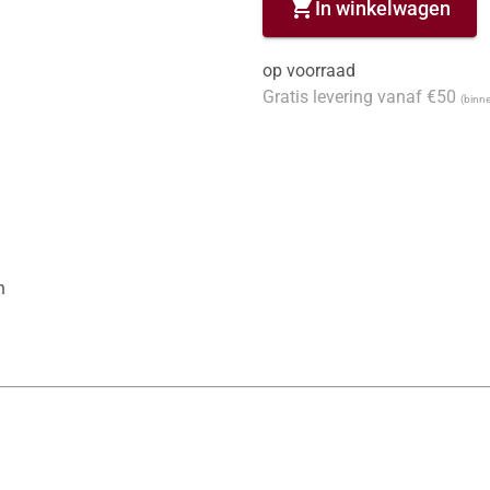
shopping_cart
In winkelwagen
op voorraad
Gratis levering vanaf €50
(binne