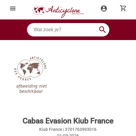
shopping_cart
menu
account_circle
search
Cabas Evasion Kiub France
Kiub France |
3701763903016
01-03-2026