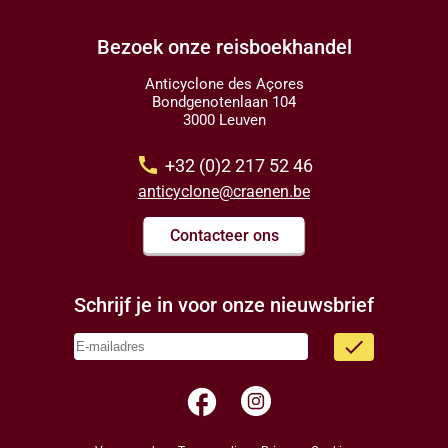
Bezoek onze reisboekhandel
Anticyclone des Açores
Bondgenotenlaan 104
3000 Leuven
call
+32 (0)2 217 52 46
anticyclone@craenen.be
Contacteer ons
Schrijf je in voor onze nieuwsbrief
done
facebook