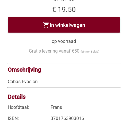
€ 19.50
shopping_cart
In winkelwagen
op voorraad
Gratis levering vanaf €50
(binnen België)
Omschrijving
Details
Hoofdtaal:
Frans
ISBN:
3701763903016