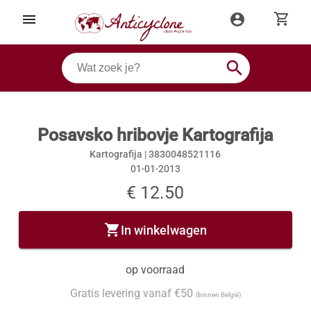
shopping_cart
menu
account_circle
search
Posavsko hribovje Kartografija
Kartografija |
3830048521116
01-01-2013
€ 12.50
shopping_cart
In winkelwagen
op voorraad
Gratis levering vanaf €50
(binnen België)