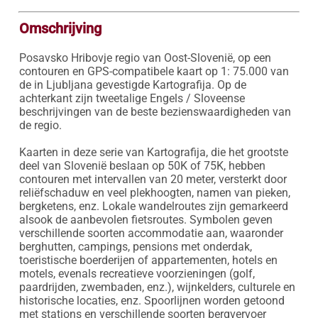
Omschrijving
Posavsko Hribovje regio van Oost-Slovenië, op een 
contouren en GPS-compatibele kaart op 1: 75.000 van 
de in Ljubljana gevestigde Kartografija. Op de 
achterkant zijn tweetalige Engels / Sloveense 
beschrijvingen van de beste bezienswaardigheden van 
de regio.

Kaarten in deze serie van Kartografija, die het grootste 
deel van Slovenië beslaan op 50K of 75K, hebben 
contouren met intervallen van 20 meter, versterkt door 
reliëfschaduw en veel plekhoogten, namen van pieken, 
bergketens, enz. Lokale wandelroutes zijn gemarkeerd 
alsook de aanbevolen fietsroutes. Symbolen geven 
verschillende soorten accommodatie aan, waaronder 
berghutten, campings, pensions met onderdak, 
toeristische boerderijen of appartementen, hotels en 
motels, evenals recreatieve voorzieningen (golf, 
paardrijden, zwembaden, enz.), wijnkelders, culturele en 
historische locaties, enz. Spoorlijnen worden getoond 
met stations en verschillende soorten bergvervoer 