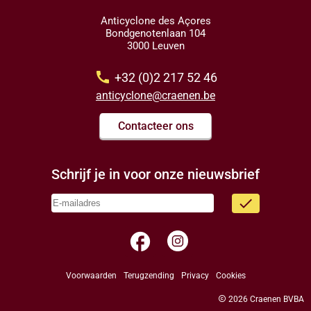
Anticyclone des Açores
Bondgenotenlaan 104
3000 Leuven
call
+32 (0)2 217 52 46
anticyclone@craenen.be
Contacteer ons
Schrijf je in voor onze nieuwsbrief
done
facebook
Voorwaarden
Terugzending
Privacy
Cookies
copyright
2026 Craenen BVBA