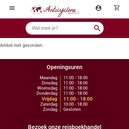
shopping_cart
menu
account_circle
search
Artikel niet gevonden.
Openingsuren
Maandag
11:00 - 18:00
Dinsdag
11:00 - 18:00
Woensdag
11:00 - 18:00
Donderdag
11:00 - 18:00
Vrijdag
11:00 - 18:00
Zaterdag
10:00 - 18:00
Zondag
Gesloten
Bezoek onze reisboekhandel