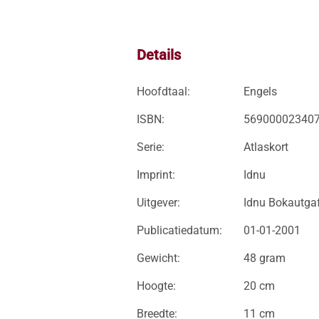
Details
Hoofdtaal:
Engels
ISBN:
56900002340
Serie:
Atlaskort
Imprint:
Idnu
Uitgever:
Idnu Bokautga
Publicatiedatum:
01-01-2001
Gewicht:
48 gram
Hoogte:
20 cm
Breedte:
11 cm