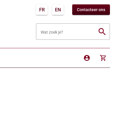
FR
EN
Contacteer ons
search
Wat zoek je?
account_circle
shopping_cart