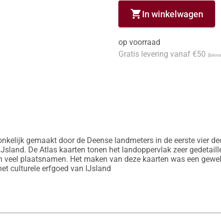
shopping_cart
In winkelwagen
op voorraad
Gratis levering vanaf €50
(binne
nkelijk gemaakt door de Deense landmeters in de eerste vier de
Jsland. De Atlas kaarten tonen het landoppervlak zeer gedetaille
 veel plaatsnamen. Het maken van deze kaarten was een geweldige
het culturele erfgoed van IJsland