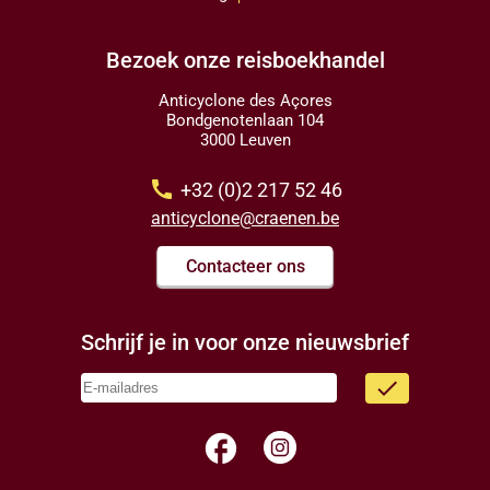
Bezoek onze reisboekhandel
Anticyclone des Açores
Bondgenotenlaan 104
3000 Leuven
call
+32 (0)2 217 52 46
anticyclone@craenen.be
Contacteer ons
Schrijf je in voor onze nieuwsbrief
done
facebook