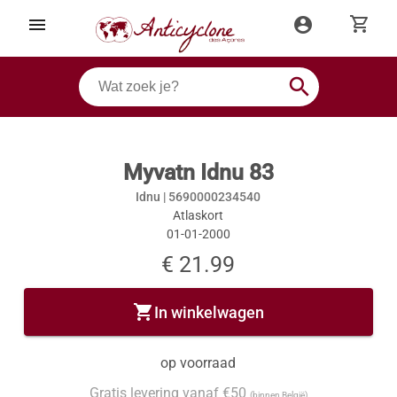
shopping_cart
menu
account_circle
search
Myvatn Idnu 83
Idnu |
5690000234540
Atlaskort
01-01-2000
€ 21.99
shopping_cart
In winkelwagen
op voorraad
Gratis levering vanaf €50
(binnen België)