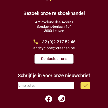
Bezoek onze reisboekhandel
Anticyclone des Açores
Bondgenotenlaan 104
3000 Leuven
call
+32 (0)2 217 52 46
anticyclone@craenen.be
Contacteer ons
Schrijf je in voor onze nieuwsbrief
done
facebook