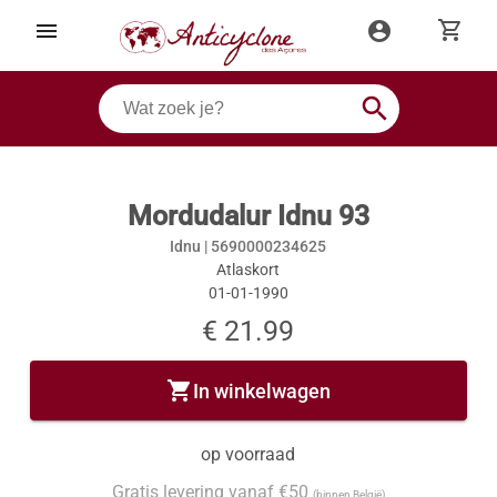
shopping_cart
menu
account_circle
search
Mordudalur Idnu 93
Idnu |
5690000234625
Atlaskort
01-01-1990
€ 21.99
shopping_cart
In winkelwagen
op voorraad
Gratis levering vanaf €50
(binnen België)