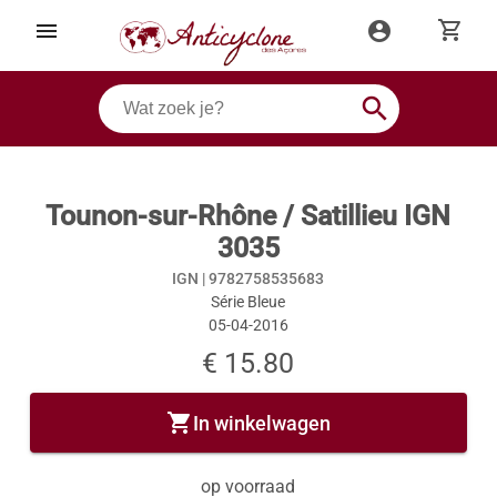
shopping_cart
menu
account_circle
search
Tounon-sur-Rhône / Satillieu IGN
3035
IGN |
9782758535683
Série Bleue
05-04-2016
€ 15.80
shopping_cart
In winkelwagen
op voorraad