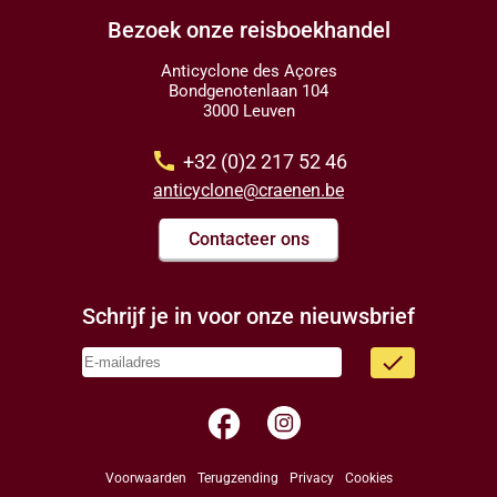
Bezoek onze reisboekhandel
Anticyclone des Açores
Bondgenotenlaan 104
3000 Leuven
call
+32 (0)2 217 52 46
anticyclone@craenen.be
Contacteer ons
Schrijf je in voor onze nieuwsbrief
done
facebook
Voorwaarden
Terugzending
Privacy
Cookies