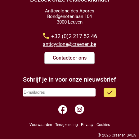
Anticyclone des Açores
Bondgenotenlaan 104
3000 Leuven
call
+32 (0)2 217 52 46
anticyclone@craenen.be
Contacteer ons
Schrijf je in voor onze nieuwsbrief
done
facebook
Voorwaarden
Terugzending
Privacy
Cookies
copyright
2026 Craenen BVBA