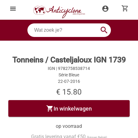
shopping_cart
menu
account_circle
search
Tonneins / Casteljaloux IGN 1739
IGN |
9782758538714
Série Bleue
22-07-2016
€ 15.80
shopping_cart
In winkelwagen
op voorraad
Gratis levering vanaf €50
(binnen België)