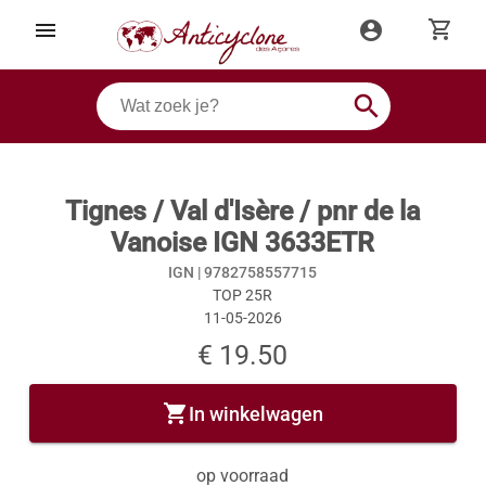
shopping_cart
menu
account_circle
search
Tignes / Val d'Isère / pnr de la
Vanoise IGN 3633ETR
IGN |
9782758557715
TOP 25R
11-05-2026
€ 19.50
shopping_cart
In winkelwagen
op voorraad