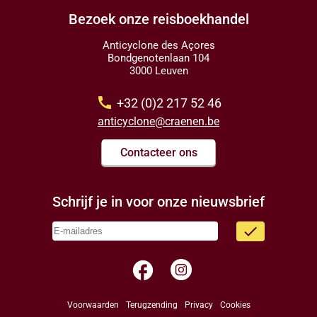
Bezoek onze reisboekhandel
Anticyclone des Açores
Bondgenotenlaan 104
3000 Leuven
call
+32 (0)2 217 52 46
anticyclone@craenen.be
Contacteer ons
Schrijf je in voor onze nieuwsbrief
done
facebook
Voorwaarden
Terugzending
Privacy
Cookies