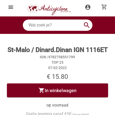
shopping_cart
menu
account_circle
search
St-Malo / Dinard.Dinan IGN 1116ET
IGN |
9782758551799
TOP 25
07-02-2022
€ 15.80
shopping_cart
In winkelwagen
op voorraad
Gratis levering vanaf €50
(binnen België)