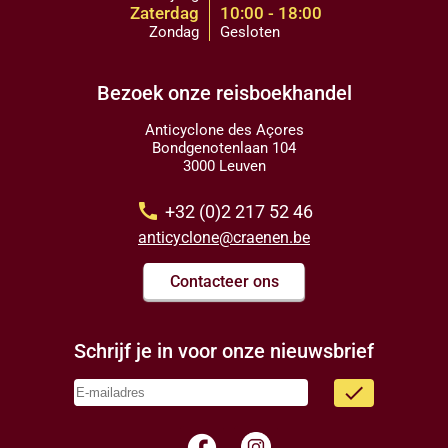
Zaterdag
10:00 - 18:00
Zondag
Gesloten
Bezoek onze reisboekhandel
Anticyclone des Açores
Bondgenotenlaan 104
3000 Leuven
call
+32 (0)2 217 52 46
anticyclone@craenen.be
Contacteer ons
Schrijf je in voor onze nieuwsbrief
done