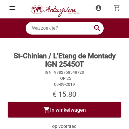
shopping_cart
menu
account_circle
search
St-Chinian / L'Etang de Montady
IGN 2545OT
IGN |
9782758548720
TOP 25
09-09-2019
€ 15.80
shopping_cart
In winkelwagen
op voorraad