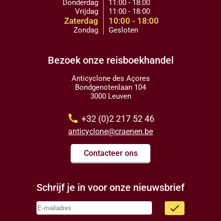
Donderdag
11:00 - 18:00
Vrijdag
11:00 - 18:00
Zaterdag
10:00 - 18:00
Zondag
Gesloten
Bezoek onze reisboekhandel
Anticyclone des Açores
Bondgenotenlaan 104
3000 Leuven
call
+32 (0)2 217 52 46
anticyclone@craenen.be
Contacteer ons
Schrijf je in voor onze nieuwsbrief
done